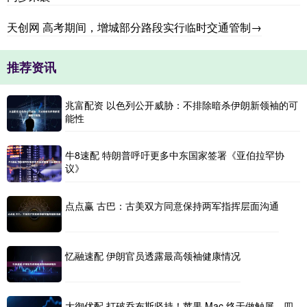
天创网 高考期间，增城部分路段实行临时交通管制→
推荐资讯
兆富配资 以色列公开威胁：不排除暗杀伊朗新领袖的可
能性
牛8速配 特朗普呼吁更多中东国家签署《亚伯拉罕协
议》
点点赢 古巴：古美双方同意保持两军指挥层面沟通
忆融速配 伊朗官员透露最高领袖健康情况
大御优配 打破乔布斯坚持！苹果 Mac 终于做触屏，四