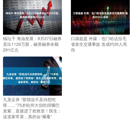
钱坛子 海油发展：8月27日融券
口袋超盘 外媒：也门哈达拉毛
卖出1126万股，融资融券余额
省发生交通事故 造成约30人死
291亿元
伤
九龙证券 “那我迫不及待想吃
呀……”75岁杭州大伯吃得嘴巴
发紫，直接进了抢救室！医生：
这道家常菜，真的会“藏毒”