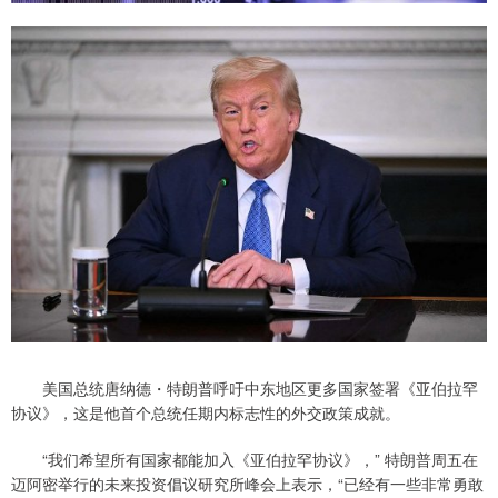
美国总统唐纳德・特朗普呼吁中东地区更多国家签署《亚伯拉罕
协议》，这是他首个总统任期内标志性的外交政策成就。
“我们希望所有国家都能加入《亚伯拉罕协议》，” 特朗普周五在
迈阿密举行的未来投资倡议研究所峰会上表示，“已经有一些非常勇敢