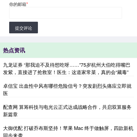
你的邮箱
*
提交评论
热点资讯
九龙证券 “那我迫不及待想吃呀……”75岁杭州大伯吃得嘴巴
发紫，直接进了抢救室！医生：这道家常菜，真的会“藏毒”
卓信宝 出血性中风有哪些危险信号？突发剧烈头痛应立即就
医
配查网 算筹科技与电光云正式达成战略合作，共启双算服务
新篇章
大御优配 打破乔布斯坚持！苹果 Mac 终于做触屏，四款新机
同步来袭