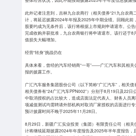
整体经营状况，因此不能按期披露2025年半年度信息披露
此外记者注意到，吉林九台农商行（相关债券“21九台农商二
计，将延迟披露2024年年报及2025年中期业绩。回顾此
股要约成为无条件后，该行将根据上市规则申请退市。公告
完成收购并获批准，九台农商银行将申请退市。该行还于8月2
值损失大幅增加。
经营“转身”挑战仍在
具体来看，曾经的汽车经销商“一哥”——广汇汽车和其相关
报的披露工作。
广汇汽车服务集团股份公司（以下简称“广汇汽车”，相关债
相关债券有“24广汇汽车PPN002”）分别于8月19日及2
中取消授权的占比较大，造成店面法定代表人、财务人员离
项减值测试均需聘请外部机构对取消厂家授权的店面进行专业
预计披露时间不晚于2025年11月28日。
8月29日，新疆广汇实业投资（集团）有限责任公司（相关债
计将继续延期披露2024年年度报告及2025年半年度报