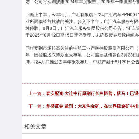
虑，公司将延期披露2024年年度报告、2025年一季度财务
回顾上半年，今年2月，广汇有限旗下“24广汇汽车PPN00
业所面临经营挑战的关注。步入下半年，广汇汽车服务有限责任公
续停牌。8月8日，广汇汽车服务集团股份公司公告，“汇车退
于2025年8月12日至15日暂停受理，未确权债券后续继续
同样受到市场较高关注的中航工业产融控股股份有限公司（以下
年，因控股股东筹划重大事项，公司股票及债券自3月28日
牌。继4月底推迟去年年报发布后，中航产融于8月29日公
上一篇：
泰安配资 大连中行原副行长曲恒善，落马！已退
下一篇：
鼎盛证券 孟琪：大东沟金矿，在世界级金矿中排
相关文章