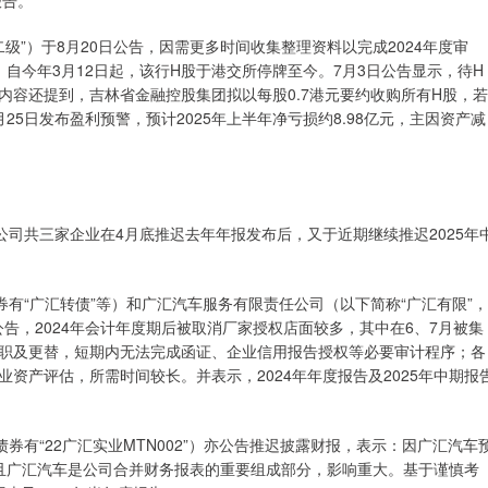
报告。
级”）于8月20日公告，因需更多时间收集整理资料以完成2024年度审
前，自今年3月12日起，该行H股于港交所停牌至今。7月3日公告显示，待H
内容还提到，吉林省金融控股集团拟以每股0.7港元要约收购所有H股，若
5日发布盈利预警，预计2025年上半年净亏损约8.98亿元，主因资产减
公司共三家企业在4月底推迟去年年报发布后，又于近期继续推迟2025年
券有“广汇转债”等）和广汇汽车服务有限责任公司（以下简称“广汇有限”，
2日公告，2024年会计年度期后被取消厂家授权店面较多，其中在6、7月被集
职及更替，短期内无法完成函证、企业信用报告授权等必要审计程序；各
资产评估，所需时间较长。并表示，2024年年度报告及2025年中期报
券有“22广汇实业MTN002”）亦公告推迟披露财报，表示：因广汇汽车
告，且广汇汽车是公司合并财务报表的重要组成部分，影响重大。基于谨慎考