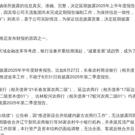
为确保所披露的信息真实、准确、完整，决定延期披露2025年上半年度报告
）称，因其母公司天茂集团尚未完成定期报告编制工作，为保持信息一致性，
寿”）则表示，基于公司实际情况，为保证信息披露质量，决定延期披露
推迟发布财报的原因之一。
区域金融改革等考虑，银行业兼并重组潮涌起，“减量发展”成趋势，成为
露2025年半年度财务报告。比如8月27日，长春农村商业银行（相关债
推进改革工作，不能于8月31日前披露2025年第二季度报告。
行（相关债券“21长春发展农商二级”）、延边农商行（相关债券“17延边
二级资本债01”）、吉林蛟河农商行（相关债券“17蛟河农商二级01”）均
露2025年第二季度报告。
永续债”）公告称，因“推进新设合并组建内蒙古农商行工作”，无法披露同
，因吸收合并辽宁新民农商银行等36家农村中小银行机构，并承接其清产核
工作部署，本行资产及资本结构仍面临调整，无法全面、客观反映合并后