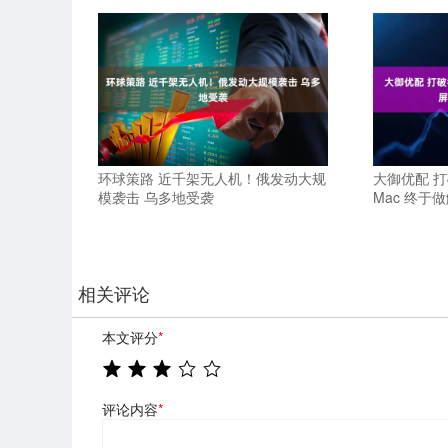
环球策路 近千架无人机！俄发动大规
大御优配 
模袭击 乌多地受袭
Mac 终
相关评论
本文评分
*
评论内容
*