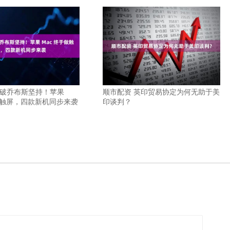
打破乔布斯坚持！苹果
顺市配资 英印贸易协定为何无助于美
于做触屏，四款新机同步来袭
印谈判？