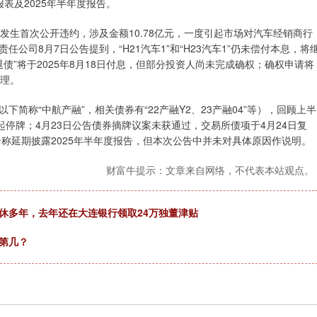
报表及2025年半年度报告。
1”发生首次公开违约，涉及金额10.78亿元，一度引起市场对汽车经销商行
司8月7日公告提到，“H21汽车1”和“H23汽车1”仍未偿付本息，将
债”将于2025年8月18日付息，但部分投资人尚未完成确权；确权申请将
办理。
简称“中航产融”，相关债券有“22产融Y2、23产融04”等），回顾上半
起停牌；4月23日公告债券摘牌议案未获通过，交易所债项于4月24日复
告称延期披露2025年半年度报告，但本次公告中并未对具体原因作说明。
财富牛提示：文章来自网络，不代表本站观点。
休多年，去年还在大连银行领取24万独董津贴
第几？