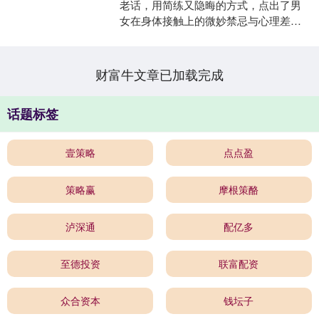
老话，用简练又隐晦的方式，点出了男
女在身体接触上的微妙禁忌与心理差
异。它不只是简单的生理反应，更扎根
于深厚的社会文化土壤，....
财富牛文章已加载完成
话题标签
壹策略
点点盈
策略赢
摩根策酪
泸深通
配亿多
至德投资
联富配资
众合资本
钱坛子