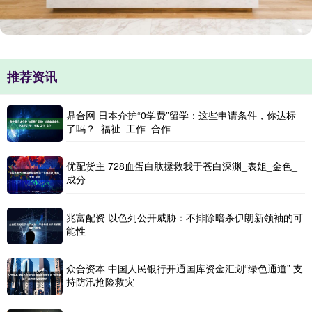
推荐资讯
鼎合网 日本介护“0学费”留学：这些申请条件，你达标
了吗？_福祉_工作_合作
优配货主 728血蛋白肽拯救我于苍白深渊_表姐_金色_
成分
兆富配资 以色列公开威胁：不排除暗杀伊朗新领袖的可
能性
众合资本 中国人民银行开通国库资金汇划“绿色通道” 支
持防汛抢险救灾