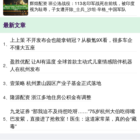
辉煌配资 班公洛战役：113名印军战死在前线，被印度
视为耻辱，子女遭开除_士兵_沙坦·辛格_中国军队
最新文章
上上策 不开发布会也能拿销冠？从极氪9X看，很多车企
1、
不懂大五座
盈胜优配 让AI有温度 全球首款主动式儿童情感陪伴机器
2、
人在杭州发布
壹策略 杭州萧山园区产业子基金正式落地
3、
隆源配资 浙江多地住房公积金有调整
4、
九龙证券 “那我迫不及待想吃呀……”75岁杭州大伯吃得嘴
巴发紫，直接进了抢救室！医生：这道家常菜，真的会“藏
5、
毒”