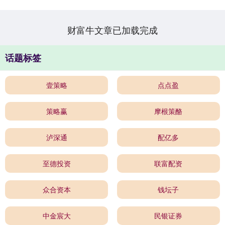
有的速度增长，介护行业已....
财富牛文章已加载完成
话题标签
壹策略
点点盈
策略赢
摩根策酪
泸深通
配亿多
至德投资
联富配资
众合资本
钱坛子
中金宸大
民银证券