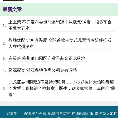
最新文章
上上策 不开发布会也能拿销冠？从极氪9X看，很多车企
1、
不懂大五座
盈胜优配 让AI有温度 全球首款主动式儿童情感陪伴机器
2、
人在杭州发布
壹策略 杭州萧山园区产业子基金正式落地
3、
隆源配资 浙江多地住房公积金有调整
4、
九龙证券 “那我迫不及待想吃呀……”75岁杭州大伯吃得嘴
巴发紫，直接进了抢救室！医生：这道家常菜，真的会“藏
5、
毒”
财富牛
配资平台合法
配资门户网官
在线配资炒股
散户怎么加杠