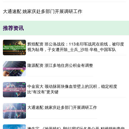
大通速配 姚家庆赴多部门开展调研工作
推荐资讯
辉煌配资 班公洛战役：113名印军战死在前线，被印度
视为耻辱，子女遭开除_士兵_沙坦·辛格_中国军队
隆源配资 浙江多地住房公积金有调整
中金宸大 颈动脉斑块像血管壁上的沉积，稳定程度
比“有没有”更关键
大通速配 姚家庆赴多部门开展调研工作
擒牛宝 《地平线6》B站UP试玩名单公开 籽岷领衔豪华