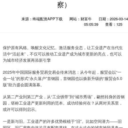
察）
来源：终端配资APP下载
网站：财富牛
日期：2026-03-14
05:05:39
查看：125
保护原有风格、唤醒文化记忆、激活服务业态，让工业遗产在当代生
活中“活起来”，不仅可以推动工业遗产成为城市更新的亮点，也可以
为城市经济发展再添新引擎
2025年中国国际服务贸易交易会传来消息：从今年起，服贸会以“一
会一址”的形式“永久落户”首钢园，首钢园也以焕新升级的“服贸会5.0
版”助力盛会圆满落幕。
从第二产业到第三产业，从“工业锈带”到“城市秀场”，翩然转身的首钢
园，堪称工业遗产更新利用的范本。成功经验何在？从两对关系里，
或许可以得到启示。
一是新与旧。工业遗产的许多优势根植于“旧”。比如空间潜力——旧
园区、旧厂房集中连片且有配套基础，在寸土寸金的城市地段具备一