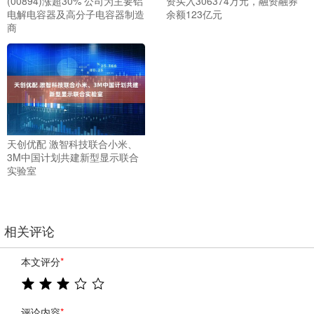
(00894)涨超30% 公司为主要铝
资买入306374万元，融资融券
电解电容器及高分子电容器制造
余额123亿元
商
天创优配 激智科技联合小米、
3M中国计划共建新型显示联合
实验室
相关评论
本文评分
*
评论内容
*