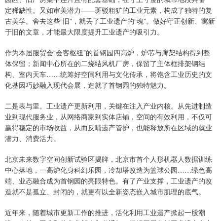
定稀缺性。又如审美潜力——斑驳粗犷的工业元素，构成了独特的复
古美学。舍去这些“旧”，就丢了工业遗产的“魂”。做好守正创新、寓新
于旧的文章，才能最大限度提升工业遗产的吸引力。
作为本届服贸会“会客枢纽”的首钢园四高炉，炉芯与廊架结构得到整
体保留；新闻中心所在的二烧结风机厂房，保留了主体框排架钢结
构、室内天车……统筹好空间利用与文化传承，将饱含工业历史的文
化基因巧妙融入现代会展，造就了首钢园的独特魅力。
二是表与里。工业遗产更新利用，关键在注入产业内核。从先进制造
业到现代服务业，从网络商家到实体店铺，空间的有效利用，不仅可
赢得稳定的市场收益，从而反哺遗产管护，也能释放所在区域的就业
潜力、消费活力。
北京未来数字空间创新试验区揭牌，北京市首个人形机器人数据训练
中心落地，一高炉化身科幻乐园，冷却塔改造为篮球公园……绿色高
端、业态融合成为首钢园的亮眼特色。有了产业支撑，工业遗产的改
造就不是孤立、封闭的，就更有以全新姿态嵌入城市肌理的底气。
近年来，随着城市更新工作的推进，活化利用工业遗产掀起一股潮