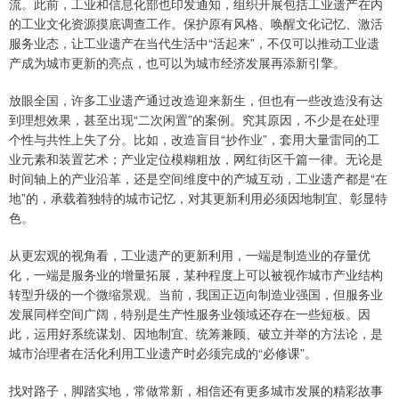
流。此前，工业和信息化部也印发通知，组织开展包括工业遗产在内
的工业文化资源摸底调查工作。保护原有风格、唤醒文化记忆、激活
服务业态，让工业遗产在当代生活中“活起来”，不仅可以推动工业遗
产成为城市更新的亮点，也可以为城市经济发展再添新引擎。
放眼全国，许多工业遗产通过改造迎来新生，但也有一些改造没有达
到理想效果，甚至出现“二次闲置”的案例。究其原因，不少是在处理
个性与共性上失了分。比如，改造盲目“抄作业”，套用大量雷同的工
业元素和装置艺术；产业定位模糊粗放，网红街区千篇一律。无论是
时间轴上的产业沿革，还是空间维度中的产城互动，工业遗产都是“在
地”的，承载着独特的城市记忆，对其更新利用必须因地制宜、彰显特
色。
从更宏观的视角看，工业遗产的更新利用，一端是制造业的存量优
化，一端是服务业的增量拓展，某种程度上可以被视作城市产业结构
转型升级的一个微缩景观。当前，我国正迈向制造业强国，但服务业
发展同样空间广阔，特别是生产性服务业领域还存在一些短板。因
此，运用好系统谋划、因地制宜、统筹兼顾、破立并举的方法论，是
城市治理者在活化利用工业遗产时必须完成的“必修课”。
找对路子，脚踏实地，常做常新，相信还有更多城市发展的精彩故事