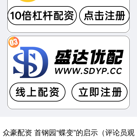
众豪配资 首钢园“蝶变”的启示（评论员观