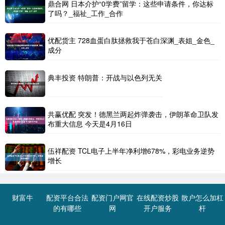
鼎合网 日本介护“0学费”留学：这些申请条件，你达标
了吗？_福祉_工作_合作
优配货主 728血蛋白肽拯救我于苍白深渊_表姐_金色_
成分
典丰投资 特朗普：开战与以色列无关
共赢优配 突发！德黑兰两起炸弹袭击，伊朗革命卫队发
布重大信息 今天是4月16日
伍祥配资 TCL电子上半年净利增678%，彩电业务逆势
增长
财富牛
配资平台合法
配资门户网官
在线配资炒股
散户怎么加杠
的有哪些
网
开户服务
杆