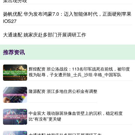
策出现分歧
扬帆优配 华为发布鸿蒙7.0：迈入智能体时代，正面硬刚苹果
iOS27
大通速配 姚家庆赴多部门开展调研工作
推荐资讯
辉煌配资 班公洛战役：113名印军战死在前线，被印度
视为耻辱，子女遭开除_士兵_沙坦·辛格_中国军队
隆源配资 浙江多地住房公积金有调整
中金宸大 颈动脉斑块像血管壁上的沉积，稳定程度
比“有没有”更关键