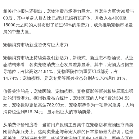
相关行业报告还指出，宠物消费市场潜力巨大。养宠主力军为90后与
00后，其中单身人群占比已超过已婚有孩群体。月收入在4000至
15000元之间的人群贡献了超过60%的消费力，成为推动宠物市场发
展的中坚力量。
宠物消费市场新业态仍有巨大潜力
宠物消费市场正持续焕发创新活力，新模式、新业态不断涌现。从业
态结构来看，各类宠物消费业态发展差异显著。其中，宠物店占据主
导地位，占比高达74.81%；宠物医院作为重要组成部分，占
14.74%；宠物殡葬、异宠专卖等新兴业态分别占3.76%和1.81%。
值得关注的是，宠物医院、宠物殡葬、宠物摄影等新兴板块展现出强
劲的消费潜力。据指数发布方统计，宠物医院的人均消费达384.53
元，宠物摄影更是高达782.93元。宠物殡葬作为一项新兴服务，人均
消费也达到816.24元，显示出巨大的市场前景。
从消费评价维度看，当前用户反馈主要集中在宠物店和宠物医疗两类
刚需高频服务上。这两类业态与养宠人群的日常接触最为密切，也最
受关注。区域评价方面，杨浦区的宠物店服务口碑最佳，而静安区的