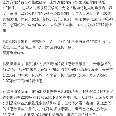
上海宠物消费分布指数显示，上海宠物消费市场呈现显著的“就近
性”特征。中心城区的市场密度较高，无论从地均还是人均角度看，静
安、黄浦、普陀和长宁均位列业态数量前四，与人口密度呈现出较强
的相关性。静安、黄浦、普陀、长宁、虹口、徐汇和杨浦这7个中心城
区，总面积仅占全市的4.6%，却集聚了全市32.4%的宠物线下消费业
态。
从绝对数量来看，浦东新区、闵行区和宝山区拥有最多的宠物业态，
这也与三个区为上海市人口大区的现状一致。
展开剩余62%
从数量来看，浦东新区的线下宠物消费业态数量最多，占全市总量的
19.74%；从密度来看，静安区的线下宠物消费业态密度最高，每平方
公里就有7.02家；从人均分布来看，长宁区拔得头筹，每万人拥有
2.87家线下宠物消费业态。
在镇与街道层面，宠物消费业态分布则相对均衡。106个镇和108个街
道分别拥有2283家和1870家线下宠物消费门店。大场镇和五角场街道
分别是宠物业态数量最多的镇和街道，但总体来看，各镇、街道之间
的业态数量差距并不大。这种均衡状态表明，养宠已不再是少数人
的“专利”，而逐渐成为普遍的社会现象，渗透至各个社区单元。