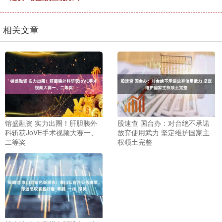
相关文章
镕盛融资 实力出圈！肝胆胰外
股速查 国台办：对台绝不承诺
科斩获JoVE手术视频大赛一、
放弃使用武力 坚定维护国家主
二等奖
权领土完整