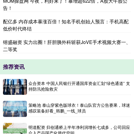
MOM操盘网 今夜，利好来了！暴增超622倍，A股大牛股公
告！
配亿多 内存成本暴涨百倍！知名手机创始人预言：手机高配
低价时代终结
镕盛融资 实力出圈！肝胆胰外科斩获JoVE手术视频大赛一、
二等奖
推荐资讯
众合资本 中国人民银行开通国库资金汇划“绿色通道” 支
持防汛抢险救灾
策略池 泰山穿紫色版球衣！泰山队官方公告赛果，球迷
感叹装备好看_韩鹏_一线_球员
明道配资 归创通桥上半年净利润增长七成多，公司回应
介入产品国产化替代空间